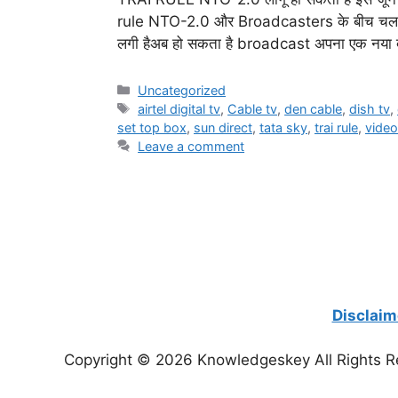
rule NTO-2.0 और Broadcasters के बीच चल रह
लगी हैअब हो सकता है broadcast अपना एक नया दु
Categories
Uncategorized
Tags
airtel digital tv
,
Cable tv
,
den cable
,
dish tv
,
set top box
,
sun direct
,
tata sky
,
trai rule
,
vide
Leave a comment
Disclaim
Copyright © 2026 Knowledgeskey All Rights R