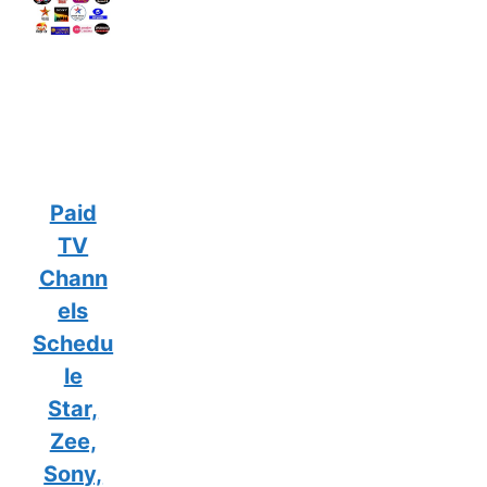
Paid
TV
Chann
els
Schedu
le
Star,
Zee,
Sony,