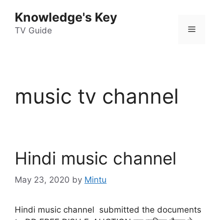
Skip
Knowledge's Key
to
Menu
content
TV Guide
music tv channel
Hindi music channel
May 23, 2020
by
Mintu
Hindi music channel submitted the documents