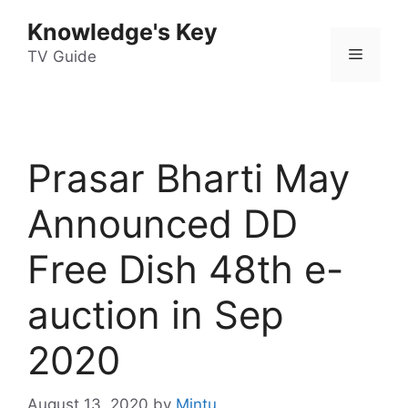
Skip
Knowledge's Key
to
Menu
content
TV Guide
Prasar Bharti May
Announced DD
Free Dish 48th e-
auction in Sep
2020
August 13, 2020
by
Mintu