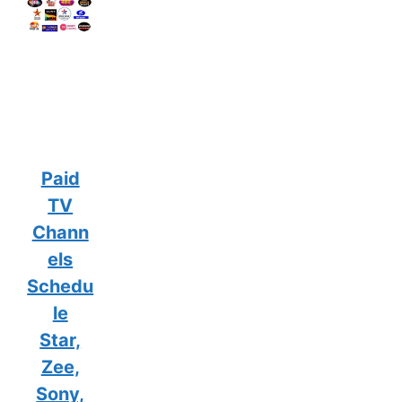
Paid
TV
Chann
els
Schedu
le
Star,
Zee,
Sony,